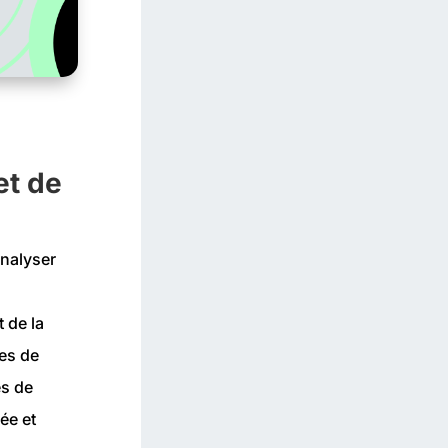
et de
analyser
 de la
les de
és de
ée et