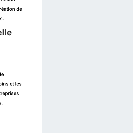
réation de
s.
lle
de
ins et les
treprises
s,