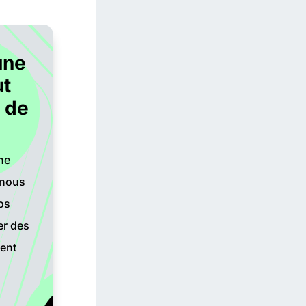
une
ut
 de
ne
 nous
os
er des
ent