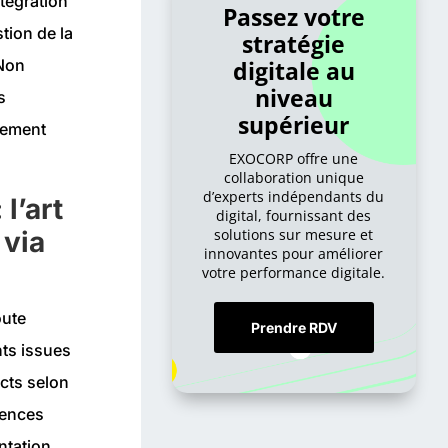
tégration
Passez votre
stion de la
stratégie
digitale au
 Non
niveau
s
supérieur
alement
EXOCORP offre une
collaboration unique
d’experts indépendants du
l’art
digital, fournissant des
 via
solutions sur mesure et
innovantes pour améliorer
votre performance digitale.
oute
Prendre RDV
nts issues
ncts selon
rences
ntation