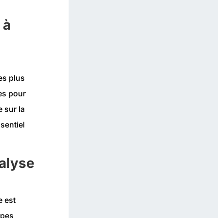
 à
es plus
ies pour
e sur la
sentiel
nalyse
e est
ipes