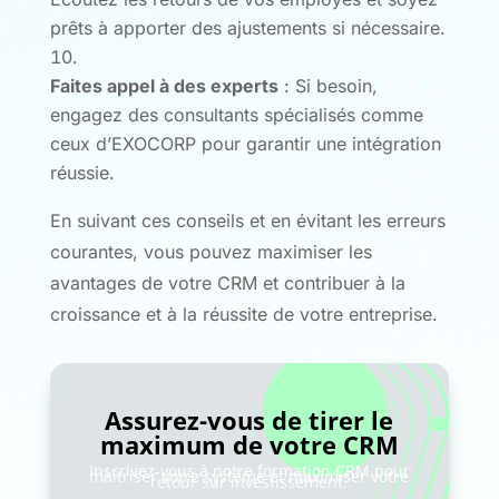
prêts à apporter des ajustements si nécessaire.
Faites appel à des experts
: Si besoin,
engagez des consultants spécialisés comme
ceux d’EXOCORP pour garantir une intégration
réussie.
En suivant ces conseils et en évitant les erreurs
courantes, vous pouvez maximiser les
avantages de votre CRM et contribuer à la
croissance et à la réussite de votre entreprise.
Assurez-vous de tirer le
maximum de votre CRM
Inscrivez-vous à notre formation CRM pour
maîtriser votre système et maximiser votre
retour sur investissement.