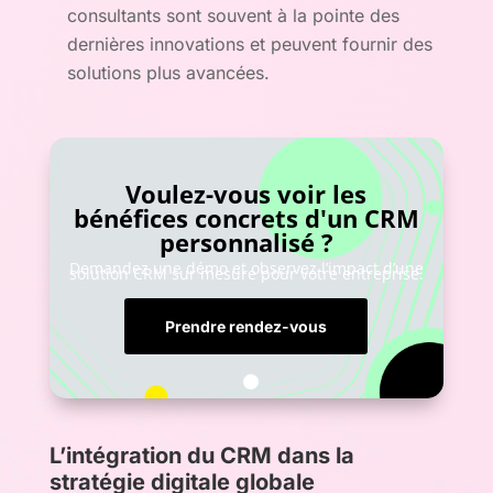
consultants sont souvent à la pointe des
dernières innovations et peuvent fournir des
solutions plus avancées.
Voulez-vous voir les
bénéfices concrets d'un CRM
personnalisé ?
Demandez une démo et observez l’impact d’une
solution CRM sur mesure pour votre entreprise.
Prendre rendez-vous
L’intégration du CRM dans la
stratégie digitale globale