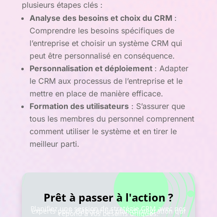
plusieurs étapes clés :
Analyse des besoins et choix du CRM
:
Comprendre les besoins spécifiques de
l’entreprise et choisir un système CRM qui
peut être personnalisé en conséquence.
Personnalisation et déploiement
: Adapter
le CRM aux processus de l’entreprise et le
mettre en place de manière efficace.
Formation des utilisateurs
: S’assurer que
tous les membres du personnel comprennent
comment utiliser le système et en tirer le
meilleur parti.
Prêt à passer à l'action ?
Planifiez une session de stratégie CRM avec nos
experts pour élaborer un plan d’intégration qui
répond à vos besoins uniques.