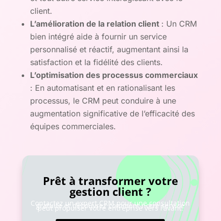
client.
L’amélioration de la relation client
: Un CRM
bien intégré aide à fournir un service
personnalisé et réactif, augmentant ainsi la
satisfaction et la fidélité des clients.
L’optimisation des processus commerciaux
: En automatisant et en rationalisant les
processus, le CRM peut conduire à une
augmentation significative de l’efficacité des
équipes commerciales.
Prêt à transformer votre
gestion client ?
Contactez un expert CRM pour une consultation
gratuite et découvrez comment notre service
peut propulser votre entreprise vers l’avant.