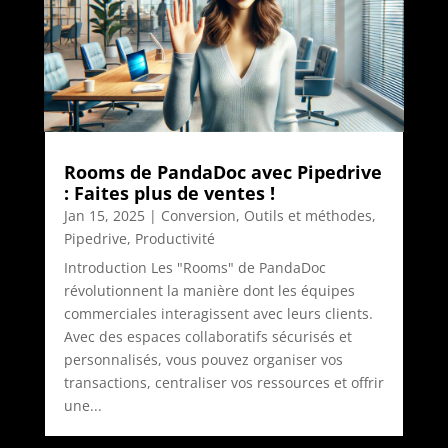
Rooms de PandaDoc avec Pipedrive
: Faites plus de ventes !
Jan 15, 2025
|
Conversion
,
Outils et méthodes
,
Pipedrive
,
Productivité
Introduction Les "Rooms" de PandaDoc
révolutionnent la manière dont les équipes
commerciales interagissent avec leurs clients.
Avec des espaces collaboratifs sécurisés et
personnalisés, vous pouvez organiser vos
transactions, centraliser vos ressources et offrir
une...