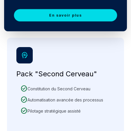
En savoir plus
psychology
Pack "Second Cerveau"
check_circle
Constitution du Second Cerveau
check_circle
Automatisation avancée des processus
check_circle
Pilotage stratégique assisté