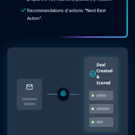
check
Recommandations d'actions "Next Best
Action".
Deal
Created
check_circle
&
Scored
mail
memory