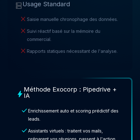
Usage Standard
dns
close
Saisie manuelle chronophage des données.
close
Suivi réactif basé sur la mémoire du
commercial.
close
Rapports statiques nécessitant de l'analyse.
Méthode Exocorp : Pipedrive +
bolt
IA
check
Enrichissement auto et scoring prédictif des
leads.
check
Assistants virtuels : traitent vos mails,
préparent vos réunions, passent à l'action.