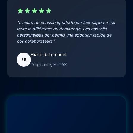
star
star
star
star
star
"L'heure de consulting offerte par leur expert a fait
toute la différence au démarrage. Les conseils
personnalisés ont permis une adoption rapide de
nos collaborateurs."
Eliane Rakotonoel
ER
Dirigeante, ELITAX