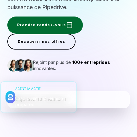
puissance de Pipedrive.
calendar_today
Prendre rendez-vous
Découvrir nos offres
Rejoint par plus de
100+ entreprises
innovantes.
AGENT IA ACTIF
robot_2
Lead qualifié et réunion
préparée.