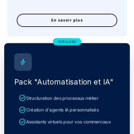
En savoir plus
POPULAIRE
bolt
Pack "Automatisation et IA"
check_circle
Structuration des processus métier
check_circle
Création d'agents IA personnalisés
check_circle
Assistants virtuels pour vos commerciaux